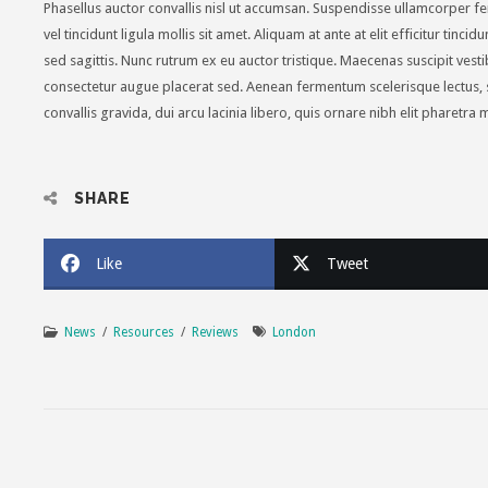
Phasellus auctor convallis nisl ut accumsan. Suspendisse ullamcorper f
vel tincidunt ligula mollis sit amet. Aliquam at ante at elit efficitur tin
sed sagittis. Nunc rutrum ex eu auctor tristique. Maecenas suscipit ves
consectetur augue placerat sed. Aenean fermentum scelerisque lectus, 
convallis gravida, dui arcu lacinia libero, quis ornare nibh elit pharetra 
SHARE
Like
Tweet
News
/
Resources
/
Reviews
London