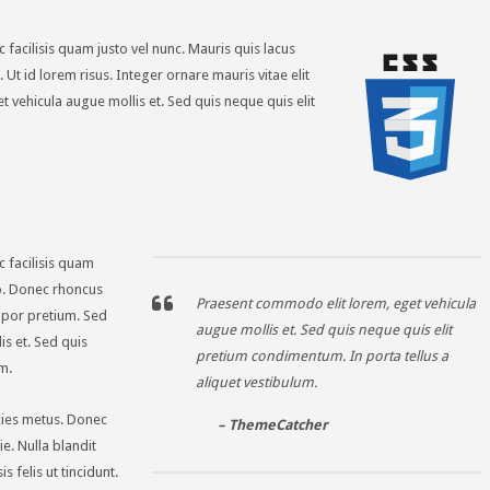
c facilisis quam justo vel nunc. Mauris quis lacus
 Ut id lorem risus. Integer ornare mauris vitae elit
 vehicula augue mollis et. Sed quis neque quis elit
c facilisis quam
io. Donec rhoncus
Praesent commodo elit lorem, eget vehicula
mpor pretium. Sed
augue mollis et. Sed quis neque quis elit
s et. Sed quis
pretium condimentum. In porta tellus a
m.
aliquet vestibulum.
icies metus. Donec
– ThemeCatcher
e. Nulla blandit
s felis ut tincidunt.