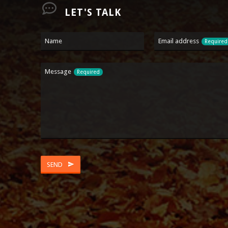
LET'S TALK
Name
Email address
Required
Phone
Message
Required
Number
Required
SEND