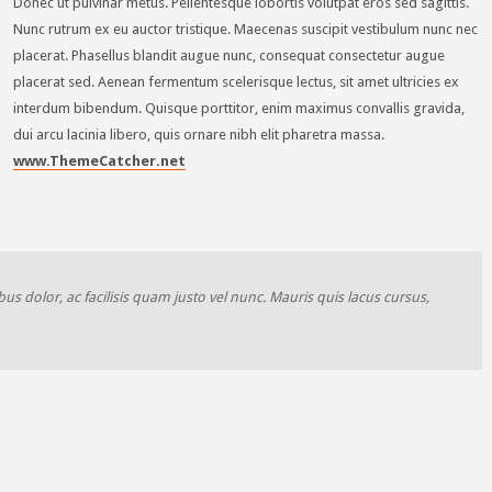
Donec ut pulvinar metus. Pellentesque lobortis volutpat eros sed sagittis.
Nunc rutrum ex eu auctor tristique. Maecenas suscipit vestibulum nunc nec
placerat. Phasellus blandit augue nunc, consequat consectetur augue
placerat sed. Aenean fermentum scelerisque lectus, sit amet ultricies ex
interdum bibendum. Quisque porttitor, enim maximus convallis gravida,
dui arcu lacinia libero, quis ornare nibh elit pharetra massa.
www.ThemeCatcher.net
bus dolor, ac facilisis quam justo vel nunc. Mauris quis lacus cursus,