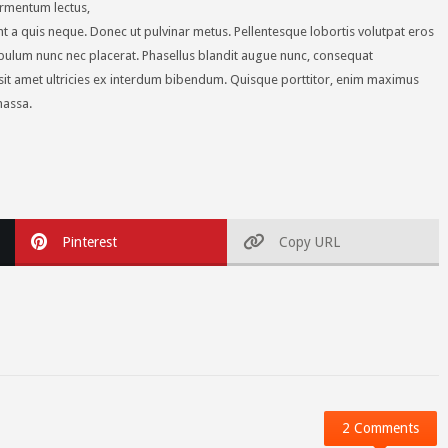
ermentum lectus,
cidunt a quis neque. Donec ut pulvinar metus. Pellentesque lobortis volutpat eros
tibulum nunc nec placerat. Phasellus blandit augue nunc, consequat
sit amet ultricies ex interdum bibendum. Quisque porttitor, enim maximus
massa.
Pinterest
Copy URL
2 Comments