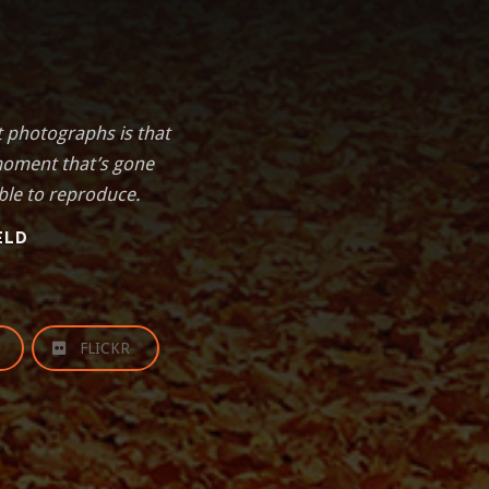
t photographs is that
moment that’s gone
ble to reproduce.
ELD
FLICKR