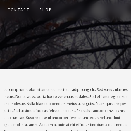
CONTACT
SHOP
Lorem ipsum dolor sit amet, consectetur adipiscing elit. Sed varius ultricies
metus. Donec ac ex porta libero venenatis sodales. Sed efficitur eget risus
sed molestie. Nulla blandit bibendum metus ut sagittis. Etiam quis semper
justo.
Sed tristique facilisis felis ut tincidunt. Phasellus auctor convallis nisl
ut accumsan. Suspendisse ullamcorper fermentum lectus, vel tincidunt
ligula mollis sit amet. Aliquam at ante at elit efficitur tincidunt a quis neque.