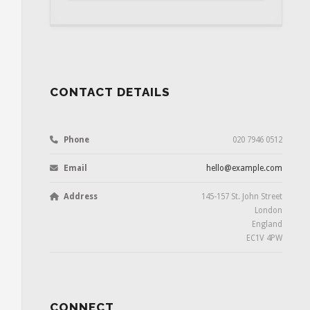
Business
Email
Required
CONTACT DETAILS
Phone
020 7946 0512
Email
hello@example.com
Address
145-157 St. John Street
London
England
EC1V 4PW
CONNECT