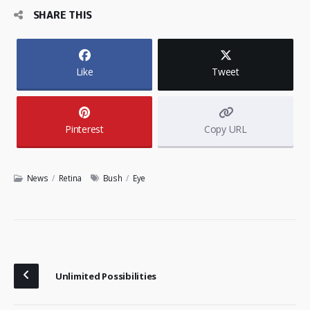
SHARE THIS
Like
Tweet
Pinterest
Copy URL
News
/
Retina
Bush
/
Eye
Unlimited Possibilities