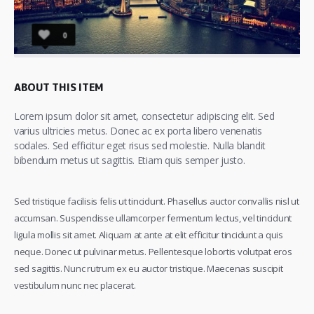
0
ABOUT THIS ITEM
Lorem ipsum dolor sit amet, consectetur adipiscing elit. Sed
varius ultricies metus. Donec ac ex porta libero venenatis
sodales. Sed efficitur eget risus sed molestie. Nulla blandit
bibendum metus ut sagittis. Etiam quis semper justo.
Sed tristique facilisis felis ut tincidunt. Phasellus auctor convallis nisl ut
accumsan. Suspendisse ullamcorper fermentum lectus, vel tincidunt
ligula mollis sit amet. Aliquam at ante at elit efficitur tincidunt a quis
neque. Donec ut pulvinar metus. Pellentesque lobortis volutpat eros
sed sagittis. Nunc rutrum ex eu auctor tristique. Maecenas suscipit
vestibulum nunc nec placerat.