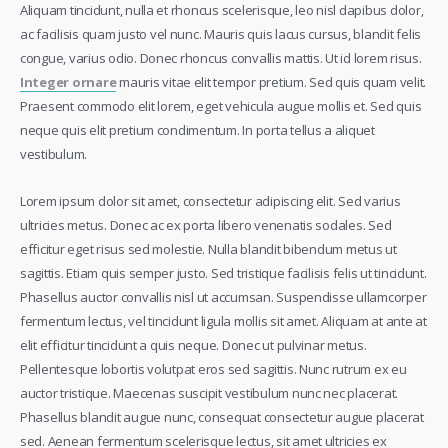
Aliquam tincidunt, nulla et rhoncus scelerisque, leo nisl dapibus dolor,
ac facilisis quam justo vel nunc. Mauris quis lacus cursus, blandit felis
congue, varius odio. Donec rhoncus convallis mattis. Ut id lorem risus.
Integer ornare
mauris vitae elit tempor pretium. Sed quis quam velit.
Praesent commodo elit lorem, eget vehicula augue mollis et. Sed quis
neque quis elit pretium condimentum. In porta tellus a aliquet
vestibulum.
Lorem ipsum dolor sit amet, consectetur adipiscing elit. Sed varius
ultricies metus. Donec ac ex porta libero venenatis sodales. Sed
efficitur eget risus sed molestie. Nulla blandit bibendum metus ut
sagittis. Etiam quis semper justo. Sed tristique facilisis felis ut tincidunt.
Phasellus auctor convallis nisl ut accumsan. Suspendisse ullamcorper
fermentum lectus, vel tincidunt ligula mollis sit amet. Aliquam at ante at
elit efficitur tincidunt a quis neque. Donec ut pulvinar metus.
Pellentesque lobortis volutpat eros sed sagittis. Nunc rutrum ex eu
auctor tristique. Maecenas suscipit vestibulum nunc nec placerat.
Phasellus blandit augue nunc, consequat consectetur augue placerat
sed. Aenean fermentum scelerisque lectus, sit amet ultricies ex