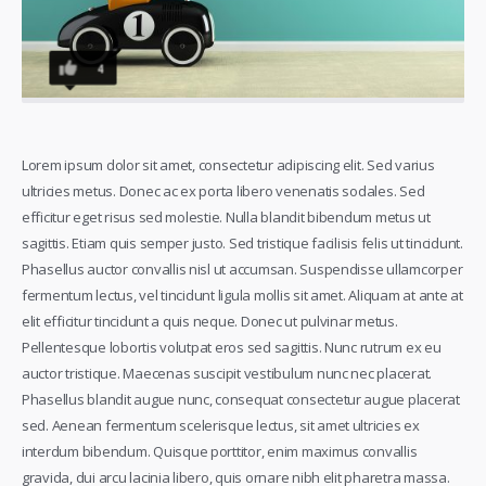
4
Lorem ipsum dolor sit amet, consectetur adipiscing elit. Sed varius
ultricies metus. Donec ac ex porta libero venenatis sodales. Sed
efficitur eget risus sed molestie. Nulla blandit bibendum metus ut
sagittis. Etiam quis semper justo.
Sed tristique facilisis felis ut tincidunt.
Phasellus auctor convallis nisl ut accumsan. Suspendisse ullamcorper
fermentum lectus, vel tincidunt ligula mollis sit amet. Aliquam at ante at
elit efficitur tincidunt a quis neque. Donec ut pulvinar metus.
Pellentesque lobortis volutpat eros sed sagittis. Nunc rutrum ex eu
auctor tristique. Maecenas suscipit vestibulum nunc nec placerat.
Phasellus blandit augue nunc, consequat consectetur augue placerat
sed. Aenean fermentum scelerisque lectus, sit amet ultricies ex
interdum bibendum. Quisque porttitor, enim maximus convallis
gravida, dui arcu lacinia libero, quis ornare nibh elit pharetra massa.