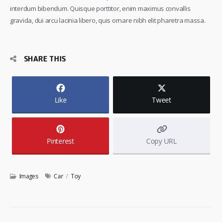
interdum bibendum. Quisque porttitor, enim maximus convallis
gravida, dui arcu lacinia libero, quis ornare nibh elit pharetra massa.
SHARE THIS
Like
Tweet
Pinterest
Copy URL
Images
Car
/
Toy