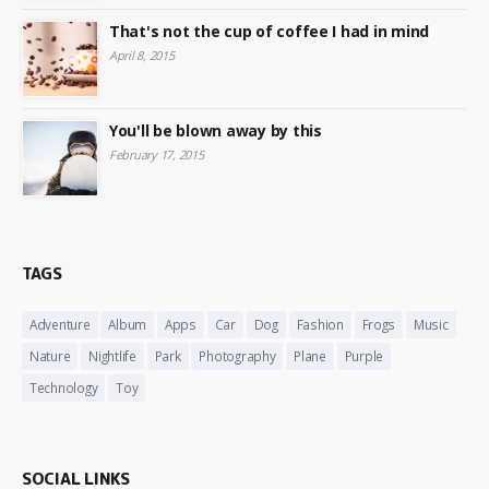
That's not the cup of coffee I had in mind
April 8, 2015
You'll be blown away by this
February 17, 2015
TAGS
Adventure
Album
Apps
Car
Dog
Fashion
Frogs
Music
Nature
Nightlife
Park
Photography
Plane
Purple
Technology
Toy
SOCIAL LINKS