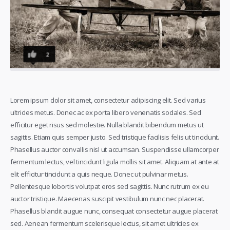
2
Lorem ipsum dolor sit amet, consectetur adipiscing elit. Sed varius
ultricies metus. Donec ac ex porta libero venenatis sodales. Sed
efficitur eget risus sed molestie. Nulla blandit bibendum metus ut
sagittis. Etiam quis semper justo.
Sed tristique facilisis felis ut tincidunt.
Phasellus auctor convallis nisl ut accumsan. Suspendisse ullamcorper
fermentum lectus, vel tincidunt ligula mollis sit amet. Aliquam at ante at
elit efficitur tincidunt a quis neque. Donec ut pulvinar metus.
Pellentesque lobortis volutpat eros sed sagittis. Nunc rutrum ex eu
auctor tristique. Maecenas suscipit vestibulum nunc nec placerat.
Phasellus blandit augue nunc, consequat consectetur augue placerat
sed. Aenean fermentum scelerisque lectus, sit amet ultricies ex