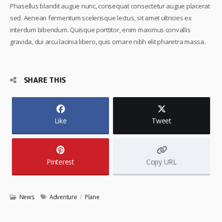
Phasellus blandit augue nunc, consequat consectetur augue placerat
sed. Aenean fermentum scelerisque lectus, sit amet ultricies ex
interdum bibendum. Quisque porttitor, enim maximus convallis
gravida, dui arcu lacinia libero, quis ornare nibh elit pharetra massa.
SHARE THIS
Like
Tweet
Pinterest
Copy URL
News
Adventure
/
Plane