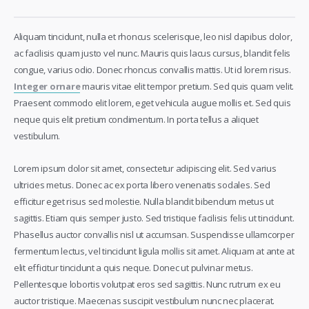
Aliquam tincidunt, nulla et rhoncus scelerisque, leo nisl dapibus dolor,
ac facilisis quam justo vel nunc. Mauris quis lacus cursus, blandit felis
congue, varius odio. Donec rhoncus convallis mattis. Ut id lorem risus.
Integer ornare
mauris vitae elit tempor pretium. Sed quis quam velit.
Praesent commodo elit lorem, eget vehicula augue mollis et. Sed quis
neque quis elit pretium condimentum. In porta tellus a aliquet
vestibulum.
Lorem ipsum dolor sit amet, consectetur adipiscing elit. Sed varius
ultricies metus. Donec ac ex porta libero venenatis sodales. Sed
efficitur eget risus sed molestie. Nulla blandit bibendum metus ut
sagittis. Etiam quis semper justo. Sed tristique facilisis felis ut tincidunt.
Phasellus auctor convallis nisl ut accumsan. Suspendisse ullamcorper
fermentum lectus, vel tincidunt ligula mollis sit amet. Aliquam at ante at
elit efficitur tincidunt a quis neque. Donec ut pulvinar metus.
Pellentesque lobortis volutpat eros sed sagittis. Nunc rutrum ex eu
auctor tristique. Maecenas suscipit vestibulum nunc nec placerat.