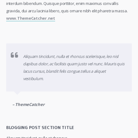
interdum bibendum. Quisque porttitor, enim maximus convallis
gravida, dui arcu lacinia libero, quis ornare nibh elit pharetra massa.
www.ThemeCatcher.net
Aliquam tincidunt, nulla et rhoncus scelerisque, leo nisl
dapibus dolor, ac facilisis quam justo vel nunc. Mauris quis
lacus cursus, blandit felis congue.tellus a aliquet
vestibulum.
– ThemeCatcher
BLOGGING POST SECTION TITLE
Aliquam tincidunt, nulla et rhoncus