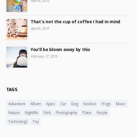
April 8, 2015
That's not the cup of coffee I had in mind
April 8, 2015
You'll be blown away by this
February 17, 2015
TAGS
Adventure
Album
Apps
Car
Dog
Fashion
Frogs
Music
Nature
Nightlife
Park
Photography
Plane
Purple
Technology
Toy